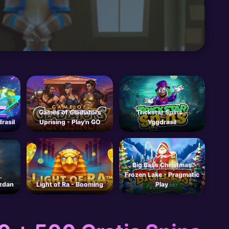
Games of Gladiators
Trickstar Spins -
rasil
Uprising - Play'n GO
Yggdrasil
Big Bass Christmas
Frozen Lake - Pragmatic
azdan
Light of Ra - Booming
Play