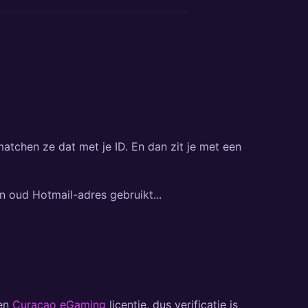
tchen ze dat met je ID. En dan zit je met een
n oud Hotmail-adres gebruikt...
een
Curaçao eGaming
licentie, dus verificatie is