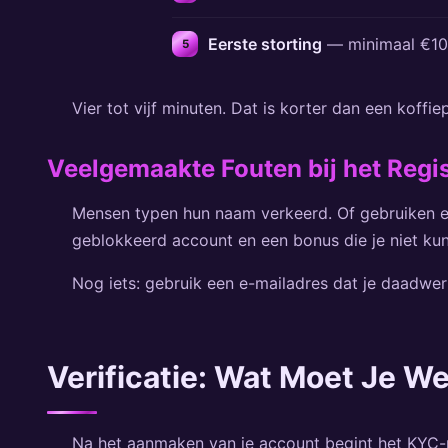
Eerste storting
— minimaal €10 v
Vier tot vijf minuten. Dat is korter dan een koffie
Veelgemaakte Fouten bij het Regi
Mensen typen hun naam verkeerd. Of gebruiken een
geblokkeerd account en een bonus die je niet kunt
Nog iets: gebruik een e-mailadres dat je daadwerk
Verificatie: Wat Moet Je W
Na het aanmaken van je account begint het KYC