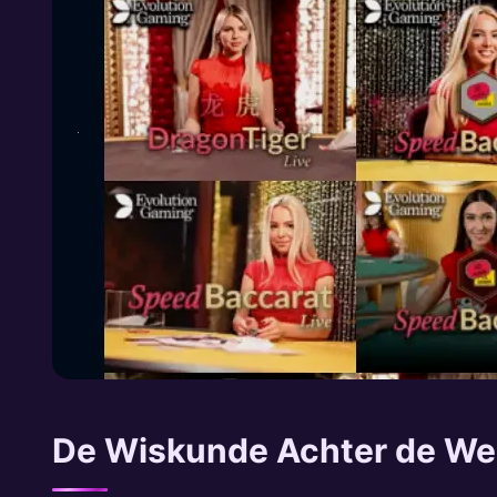
De Wiskunde Achter de We