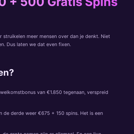
 + 500 Gratis Spins
 struikelen meer mensen over dan je denkt. Niet
en. Dus laten we dat even fixen.
en?
en welkomstbonus van €1.850 tegenaan, verspreid
n de derde weer €675 + 150 spins. Het is een
 de grote namen zijn er allemaal. En een live