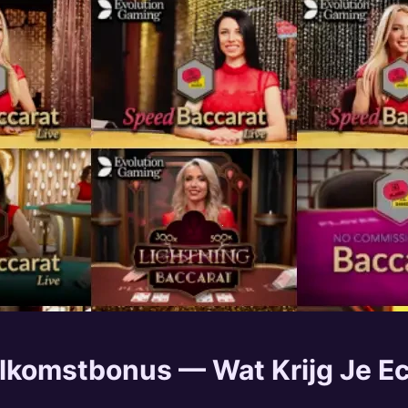
lkomstbonus — Wat Krijg Je E